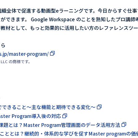
e 活用を組織全体で促進する動画型eラーニングです。今日からすぐ仕
できます。 Google Workspace のことを熟知したプロ
育教材として、もっと効果的に活用したい方のレファレンスツ
ちら
s.jp/master-program/
le LLC の商標です。
介
gramでできること～主な機能と期待できる変化～
er Program導入後の対応
とは？Master Program管理画面のデータ活用方法
ととは？継続的・体系的な学びを促すMaster programの価